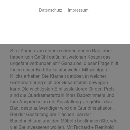
Datenschutz
Impressum
Was kostet ein Bad?
Schnell kalkulieren statt lange raten
Sie träumen von einem schönen neuen Bad, aber
haben kein Gefühl dafür, mit welchen Kosten das
ungefähr verbunden ist? Genau bei dieser Frage hilft
Ihnen unser Bad-Kalkulator weiter. Mit wenigen
Klicks erhalten Sie Klarheit darüber, in welcher
Größenordnung sich der Gesamtpreis bewegen
kann.Die wichtigsten Einflussfaktoren für den Preis
sind die Quadratmeterzahl Ihres Badezimmers und
Ihre Ansprüche an die Ausstattung. Je größer das
Bad, desto aufwendiger wird die Grundinstallation.
Bei der Gestaltung der Flächen, bei der
Badeinrichtung und den Möbeln bestimmen Sie, wie
viel Sie investieren wollen. Mit Richard + Reinhold